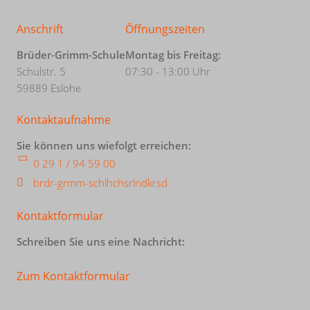
Anschrift
Öffnungszeiten
Brüder-Grimm-Schule
Montag bis Freitag:
Schulstr. 5
07:30 - 13:00 Uhr
59889 Eslohe
Kontaktaufnahme
Sie können uns wiefolgt erreichen:
0 29 1 / 94 59 00
br
d
r-gr
mm-sch
l
h
chs
rl
ndkr
s
d
Kontaktformular
Schreiben Sie uns eine Nachricht:
Zum Kontaktformular