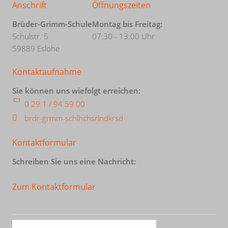
Anschrift
Öffnungszeiten
Brüder-Grimm-Schule
Montag bis Freitag:
Schulstr. 5
07:30 - 13:00 Uhr
59889 Eslohe
Kontaktaufnahme
Sie können uns wiefolgt erreichen:
0 29 1 / 94 59 00
br
d
r-gr
mm-sch
l
h
chs
rl
ndkr
s
d
Kontaktformular
Schreiben Sie uns eine Nachricht:
Zum Kontaktformular