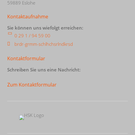
59889 Eslohe
Kontaktaufnahme
Sie können uns wiefolgt erreichen:
0 29 1 / 94 59 00
br
d
r-gr
mm-sch
l
h
chs
rl
ndkr
s
d
Kontaktformular
Schreiben Sie uns eine Nachricht:
Zum Kontaktformular