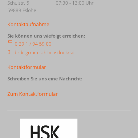
Schulstr. 5
07:30 - 13:00 Uhr
59889 Eslohe
Kontaktaufnahme
Sie können uns wiefolgt erreichen:
0 29 1 / 94 59 00
br
d
r-gr
mm-sch
l
h
chs
rl
ndkr
s
d
Kontaktformular
Schreiben Sie uns eine Nachricht:
Zum Kontaktformular