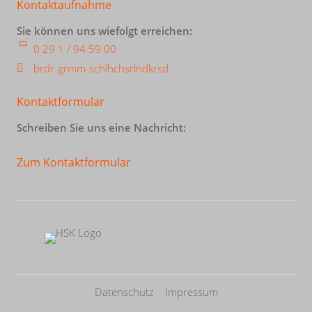
Kontaktaufnahme
Sie können uns wiefolgt erreichen:
0 29 1 / 94 59 00
br
d
r-gr
mm-sch
l
h
chs
rl
ndkr
s
d
Kontaktformular
Schreiben Sie uns eine Nachricht:
Zum Kontaktformular
Datenschutz
Impressum