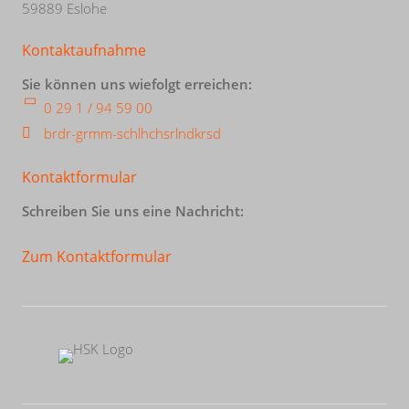
59889 Eslohe
Kontaktaufnahme
Sie können uns wiefolgt erreichen:
0 29 1 / 94 59 00
br
d
r-gr
mm-sch
l
h
chs
rl
ndkr
s
d
Kontaktformular
Schreiben Sie uns eine Nachricht:
Zum Kontaktformular