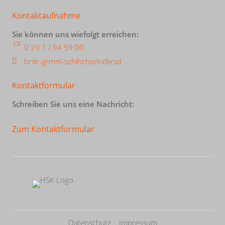
Kontaktaufnahme
Sie können uns wiefolgt erreichen:
0 29 1 / 94 59 00
br
d
r-gr
mm-sch
l
h
chs
rl
ndkr
s
d
Kontaktformular
Schreiben Sie uns eine Nachricht:
Zum Kontaktformular
Datenschutz
Impressum