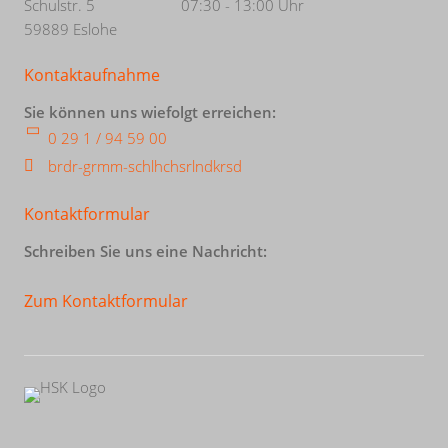
Schulstr. 5
07:30 - 13:00 Uhr
59889 Eslohe
Kontaktaufnahme
Sie können uns wiefolgt erreichen:
0 29 1 / 94 59 00
br
d
r-gr
mm-sch
l
h
chs
rl
ndkr
s
d
Kontaktformular
Schreiben Sie uns eine Nachricht:
Zum Kontaktformular